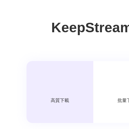
KeepStre
高質下載
批量