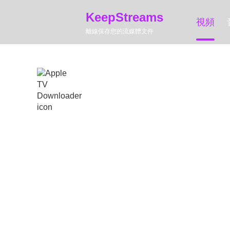
KeepStreams
視頻
離線保存您的流媒體文件
KeepStreams for Apple TV
v2.0.3.2 | 最後更新： 08/03/2026
打造你專屬的 A
線觀看
還在為了 48 小時的觀看限制和 Windows 電腦
是《基地》，任何電影或影集都能讓你輕鬆下