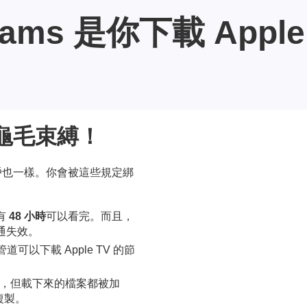
eams 是你下載 App
種種龜毛束縛！
閱戶也一樣。你會被這些規定綁
有
48 小時
可以看完。而且，
通失效。
道可以下載 Apple TV 的節
下載，但載下來的檔案都被加
複製。