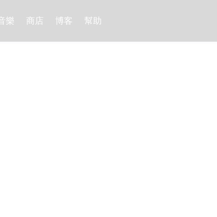
音樂
商店
博客
幫助
pple TV 片庫
無法下載而煩惱嗎？別擔心，最強的 Apple TV 下載器 Kee
載到電腦裡。以超神的
10 倍速
下載，檔案存成永久的 MP