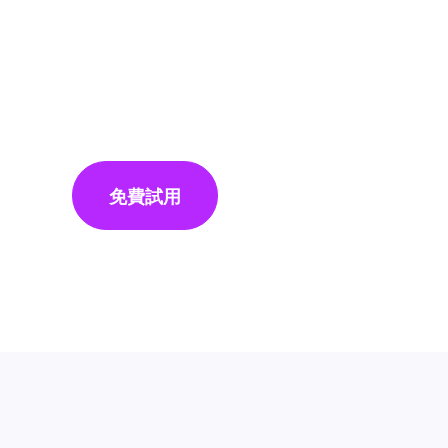
高畫質
。此外，軟體還支援批次下載和字幕提取，K
|
Windows
macOS
免費試用
立即購買