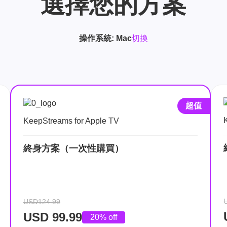
選擇您的方案
操作系統:
Mac
切換
超值
KeepStreams for Apple TV
終身方案（一次性購買）
USD124.99
USD
99.99
20% off