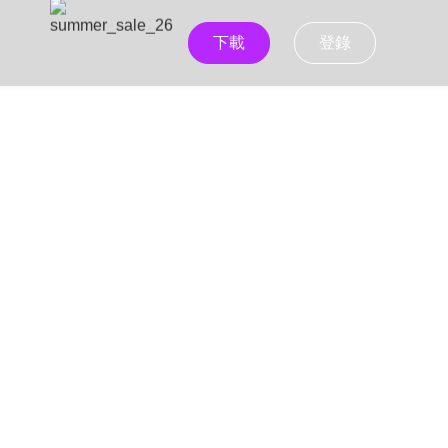
下載
登錄
：一次下載，永久離
pStreams 來 Carry！無論是《人生切割術》還
4/MKV 格式，還能保有令人驚豔的
4K UHD 超