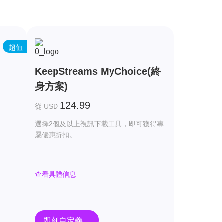
超值
KeepStreams MyChoice(終
身方案)
124.99
從 USD
選擇2個及以上視訊下載工具，即可獲得專
屬優惠折扣。
查看具體信息
即刻自定義