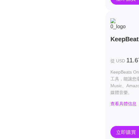
KeepBeat
11.6
從 USD
KeepBeat
工具，能讓您毫不
Music、Ama
媒體音樂。
查看具體信息
立即購買