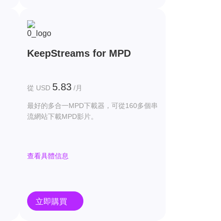
KeepStreams for MPD
5.83
從 USD
/月
最好的多合一MPD下載器，可從160多個串
流網站下載MPD影片。
查看具體信息
立即購買