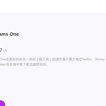
ams One
7
/月
ams One是最好的多合一視頻下載工具，能讓您毫不費力地從Netflix、Disney
me Video等多個平臺下載流媒體視頻。