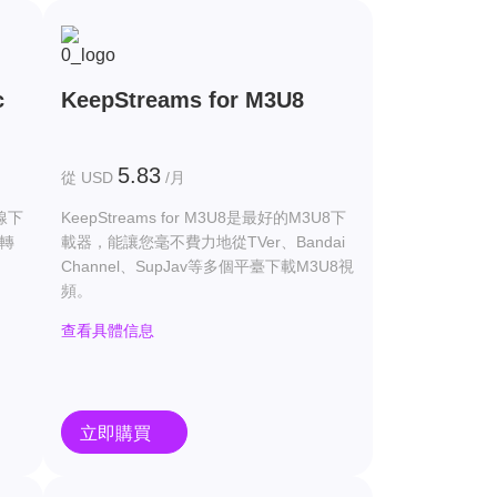
c
KeepStreams for M3U8
5.83
從 USD
/月
離線下
KeepStreams for M3U8是最好的M3U8下
c轉
載器，能讓您毫不費力地從TVer、Bandai
Channel、SupJav等多個平臺下載M3U8視
頻。
查看具體信息
立即購買