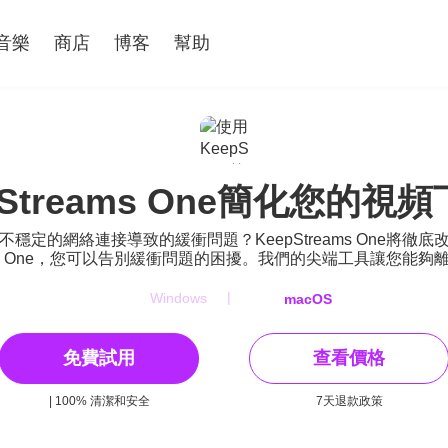
音樂
商店
博客
幫助
pStreams One簡化您的視
定的網絡連接導致的緩衝問題？KeepStreams One將
ams One，您可以告別緩衝問題的困擾。我們的尖端工具讓您
|
Windows
macOS
免費試用
查看價格
| 100% 清潔和安全
7天退款政策