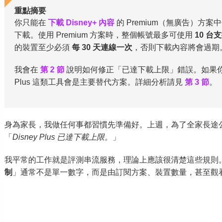
重點摘要
你只能在
下載 Disney+ 內容
的 Premium（無廣告）方
下載。使用 Premium 方案時，整個帳號最多可使用
10 台
的裝置至少必須
每 30 天連線一次
，否則下載內容將會過期
我會在
第 2 節
說明如何修正「已達下載上限」錯誤。如果你想避開這些
Plus 這類工具會是主要替代方案。詳細分析請見
第 3 節
。
身為家長，我做任何事都習慣先準備好。上週，為了全家長途
「
Disney Plus 已達下載上限。
」
我平常的工作就是評測串流服務，理論上應該很清楚這些規則
制
」通常不是單一數字，而是由訂閱方案、裝置數量，甚至觀