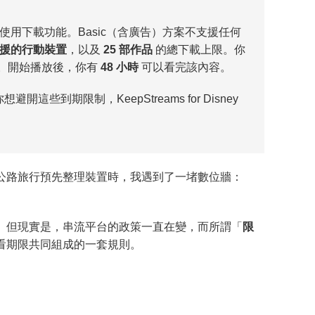
案中使用下載功能。Basic（含廣告）方案不支援任何
支援的行動裝置
，以及
25 部作品
的總下載上限。你
。開始播放後，你有
48 小時
可以看完該內容。
到期限制，KeepStreams for Disney
公路旅行預先整理裝置時，我遇到了一堵數位牆：
。但現實是，串流平台的政策一直在變，而所謂「
限
看期限共同組成的一套規則。