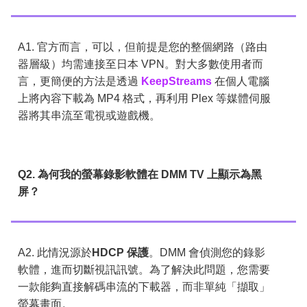
A1. 官方而言，可以，但前提是您的整個網路（路由
器層級）均需連接至日本 VPN。對大多數使用者而
言，更簡便的方法是透過
KeepStreams
在個人電腦
上將內容下載為 MP4 格式，再利用 Plex 等媒體伺服
器將其串流至電視或遊戲機。
Q2. 為何我的螢幕錄影軟體在 DMM TV 上顯示為黑
屏？
A2. 此情況源於
HDCP 保護
。DMM 會偵測您的錄影
軟體，進而切斷視訊訊號。為了解決此問題，您需要
一款能夠直接解碼串流的下載器，而非單純「擷取」
螢幕畫面。