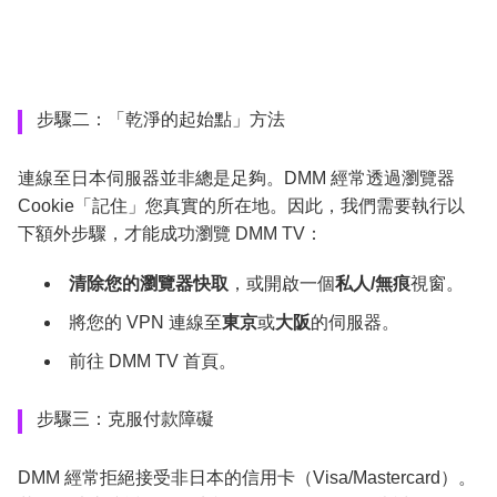
步驟二：「乾淨的起始點」方法
連線至日本伺服器並非總是足夠。DMM 經常透過瀏覽器
Cookie「記住」您真實的所在地。因此，我們需要執行以
下額外步驟，才能成功瀏覽 DMM TV：
清除您的瀏覽器快取
，或開啟一個
私人/無痕
視窗。
將您的 VPN 連線至
東京
或
大阪
的伺服器。
前往 DMM TV 首頁。
步驟三：克服付款障礙
DMM 經常拒絕接受非日本的信用卡（Visa/Mastercard）。