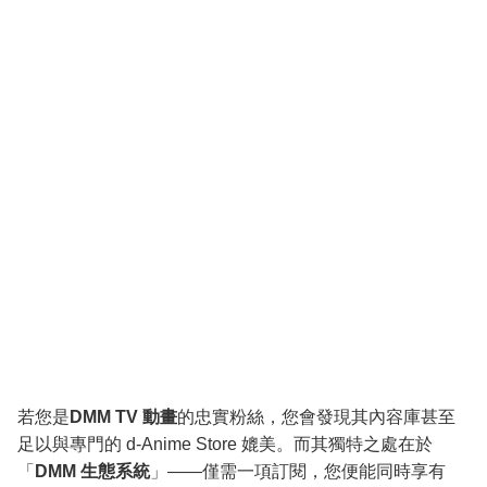
若您是
DMM TV 動畫
的忠實粉絲，您會發現其內容庫甚至
足以與專門的 d-Anime Store 媲美。而其獨特之處在於
「
DMM 生態系統
」——僅需一項訂閱，您便能同時享有