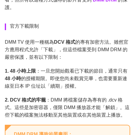
護。
官方下載限制
DMM TV 使用一種稱為
DCV 格式
的專有加密方法。雖然官
方應用程式允許「下載」，但這些檔案受到 DMM DRM 的
嚴密保護，並有以下限制：
1. 48 小時上限
：一旦您開始觀看已下載的節目，通常只有
48 小時
的授權期限。即使您尚未觀賞完畢，也需要重新連
線至日本 IP 位址以「續期」授權。
2. DCV 格式的牢籠
：DMM 將檔案儲存為專有的 .dcv 格
式。這些是加密容器，僅限 DMM 播放器才能「解鎖」。這
些下載的檔案無法移動至其他裝置或在其他裝置上播放。
DMM DRM 導致的黑畫面：