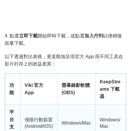
4. 點選
立即下載
開始即時下載，或點選
加入佇列
以便稍後
批量下載。
以下透過對比表格，更直觀地呈現官方 App 與不同工具在
影片封存上的效益差異：
KeepStre
功
Viki 官方
螢幕錄影軟體
ams 下載
能
App
(OBS)
器
平
台
僅限行動裝置
Windows/
Windows/Mac
(Android/iOS)
Mac
支