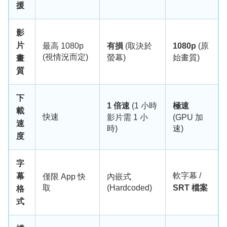
援
影
片
最高 1080p
有損
(取決於
1080p
(原
(視情況而定)
螢幕)
始畫質)
畫
質
下
1 倍速
(1 小時
極速
載
快速
影片需 1 小
(GPU 加
速
時)
速)
度
字
軟字幕 /
幕
僅限 App 快
內嵌式
取
(Hardcoded)
SRT 檔案
格
式