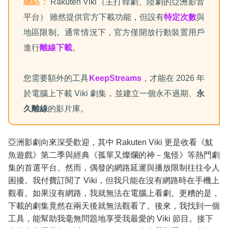
總結：
Rakuten Viki（主打韓劇、陸劇的亞洲影音
常見問題
平台） 雖然提供官方下載功能，但設有
特定次數
與
地區限制。通常情況下，官方僅開放行動裝置用戶
進行
離線下載
。
您需要額外的工具
KeepStreams
，才能在 2026 年
於電腦上下載 Viki 劇集，並建立一個永不過期、
永
久離線
的影片庫。
亞洲影劇向來深受歡迎，其中 Rakuten Viki 更是收看《魷
魚遊戲》第二季與經典《孤單又燦爛的神－鬼怪》等熱門劇
集的首選平台。然而，偶發的網路延遲與播放限制往往令人
困擾。我付費訂閱了 Viki，但我只能在沒有網路時在手機上
觀看。如果沒有網路，我就無法在電腦上看劇。更糟的是，
下載的劇集竟然在兩天後就無法觀看了。後來，我找到一個
工具，能幫助我毫無問題地享受我最愛的 Viki 節目。接下