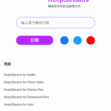
離線保存您的流媒體文件
訂閱
視頻
KeepStreams for Netflix
KeepStreams for Prime Video
KeepStreams for Disney Plus
KeepStreams for Paramount Plus
KeepStreams for Hulu