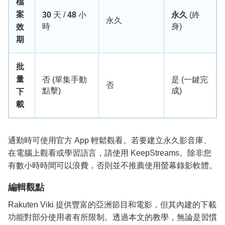
檔
案
30
天 /
48
小
永久
(終
永久
時
身)
效
期
批
量
否 (單集手動
是 (一鍵完
否
點擊)
成)
下
載
通勤時可使用官方 App 輕鬆觀看。若要建立永久影音庫、
在電腦上觀看或學習語言，請使用 KeepStreams。除非您
有數小時時間可以浪費，否則並不推薦使用螢幕錄影軟體。
編輯觀點
Rakuten Viki 提供豐富的亞洲節目和電影，但其內建的下載
功能對部分使用者有所限制。透過本文的教學，無論是習慣