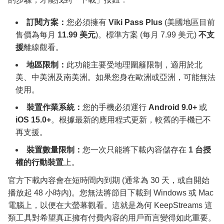
訂閱方案：
您必須擁有
Viki Pass Plus
(美國地區目前
售價為每月
11.99 美元
)。標準方案 (每月 7.99 美元)
不支
援
離線觀看。
地區限制：
此功能主要受地理圍籬限制，適用於北
美、中美洲及南美洲。如果您身在歐洲或亞洲，可能無法
使用。
裝置作業系統：
您的手機必須運行
Android 9.0+
或
iOS 15.0+
。根據最新的應用程式更新，較舊的手機已不
再支援。
裝置數量限制：
您一次只能將下載內容儲存在
1 台授
權的行動裝置
上。
官方下載內容會在短時間內到期 (通常為 30 天，或自開始
播放起 48 小時內)。您無法將節目下載到 Windows 或 Mac
電腦上，以便在大螢幕觀看。這就是為何 KeepStreams 這
類工具對希望真正擁有付費內容的用戶而言變得如此重要。