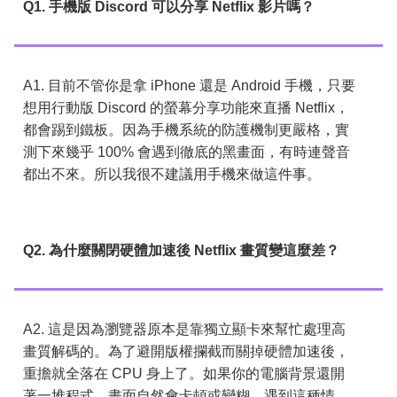
Q1. 手機版 Discord 可以分享 Netflix 影片嗎？
A1. 目前不管你是拿 iPhone 還是 Android 手機，只要
想用行動版 Discord 的螢幕分享功能來直播 Netflix，
都會踢到鐵板。因為手機系統的防護機制更嚴格，實
測下來幾乎 100% 會遇到徹底的黑畫面，有時連聲音
都出不來。所以我很不建議用手機來做這件事。
Q2. 為什麼關閉硬體加速後 Netflix 畫質變這麼差？
A2. 這是因為瀏覽器原本是靠獨立顯卡來幫忙處理高
畫質解碼的。為了避開版權攔截而關掉硬體加速後，
重擔就全落在 CPU 身上了。如果你的電腦背景還開
著一堆程式，畫面自然會卡頓或變糊。遇到這種情