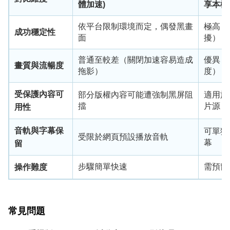
體加速)
享本機
依平台限制環境而定，偶發黑畫
極高（
成功穩定性
面
擾）
普通至較差（關閉加速容易造成
優異（可
畫質與流暢度
拖影）
度）
受保護內容可
部分版權內容可能遭強制黑屏阻
適用於
擋
片源
用性
音軌與字幕保
可單獨
受限於網頁預設播放音軌
幕
留
步驟簡單快速
需預留
操作難度
常見問題