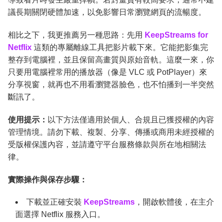
議長期關閉硬體加速，以免影響日常瀏覽網頁的流暢度。
相比之下，我更推薦另一種思路：先用
KeepStreams for
Netflix
這類的專屬離線工具把影片載下來。它能把影集完
整存到電腦裡，並且保留高畫質與原始音軌。這麼一來，你
只要用電腦裡常用的播放器（像是 VLC 或 PotPlayer）來
分享視窗，就再也不用看瀏覽器臉色，也不怕播到一半突然
斷訊了。
使用提示：
以下方法僅適用於個人、合規且已獲授權的內容
管理情境。請勿下載、複製、分享、傳播或商用未經授權的
受版權保護內容，並請遵守平台服務條款與所在地相關法
律。
實際操作與保存步驟：
下載並正確安裝
KeepStreams
，開啟軟體後，在主介
面選擇 Netflix 服務入口。