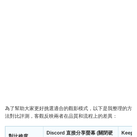
為了幫助大家更好挑選適合的觀影模式，以下是我整理的方
法對比評測，客觀反映兩者在品質和流程上的差異：
Discord 直接分享螢幕 (關閉硬
Keep
對比維度