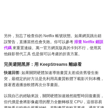
另外，別忘了檢查你的 Netflix 帳號狀態。如果網頁跳出錯
誤警告，直播當然也會失敗。你可以參考
排查 Netflix 錯誤
代碼
來重置連線。萬一官方網頁版真的卡到不行，使用其
他錄影替代工具 也是個可以考慮的折衷方案。
完美避開黑屏：用 KeepStreams 離線看
快速回答:
如果關閉硬體加速導致畫質太差或依舊發生衝
突，最穩定的好方法是先利用高畫質軟體下載影片到本機，
接著透過播放軟體再次分享畫面。
以我自己的經驗來說，關閉硬體加速雖然能暫時回復畫面，
但代價是會將影像處理的壓力全數轉移至 CPU，這很容易
導致看片時發生嚴重掉幀。若對畫質有較高要求，通常不建