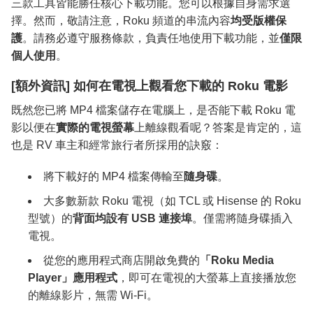
三款工具皆能勝任核心下載功能。您可以根據自身需求選
擇。然而，敬請注意，Roku 頻道的串流內容
均受版權保
護
。請務必遵守服務條款，負責任地使用下載功能，並
僅限
個人使用
。
[額外資訊] 如何在電視上觀看您下載的 Roku 電影
既然您已將 MP4 檔案儲存在電腦上，是否能下載 Roku 電
影以便在
實際的電視螢幕
上離線觀看呢？答案是肯定的，這
也是 RV 車主和經常旅行者所採用的訣竅：
將下載好的 MP4 檔案傳輸至
隨身碟
。
大多數新款 Roku 電視（如 TCL 或 Hisense 的 Roku
型號）的
背面均設有 USB 連接埠
。僅需將隨身碟插入
電視。
從您的應用程式商店開啟免費的
「Roku Media
Player」應用程式
，即可在電視的大螢幕上直接播放您
的離線影片，無需 Wi-Fi。