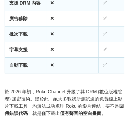
❌
✅
支援 DRM 內容
❌
✅
廣告移除
❌
✅
批次下載
❌
✅
字幕支援
❌
✅
自動下載
於 2026 年初，Roku Channel 升級了其 DRM (數位版權管
理) 加密技術。鑑於此，絕大多數我所測試過的免費線上影
片下載工具，均無法成功處理 Roku 的影片連結，要不是
回
傳錯誤代碼
，就是僅下載出
僅有聲音的空白畫面
。