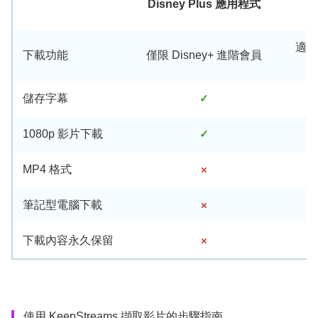
Disney Plus 應用程式
適用
下載功能
僅限 Disney+ 進階會員
儲存字幕
✓
1080p 影片下載
✓
MP4 格式
×
筆記型電腦下載
×
下載內容永久保留
×
使用 KeepStreams 擷取影片的步驟指南