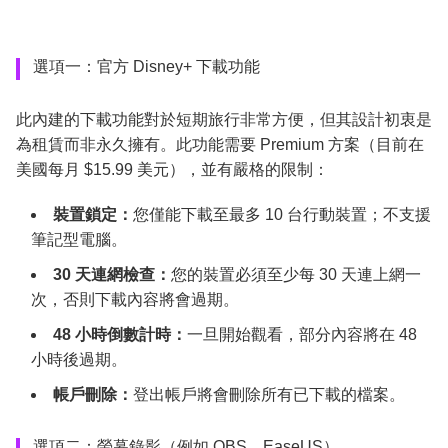
選項一：官方 Disney+ 下載功能
此內建的下載功能對於短期旅行非常方便，但其設計初衷是
為租賃而非永久擁有。此功能需要 Premium 方案（目前在
美國每月 $15.99 美元），並有嚴格的限制：
裝置鎖定：
您僅能下載至最多 10 台行動裝置；不支援
筆記型電腦。
30 天連網檢查：
您的裝置必須至少每 30 天連上網一
次，否則下載內容將會過期。
48 小時倒數計時：
一旦開始觀看，部分內容將在 48
小時後過期。
帳戶刪除：
登出帳戶將會刪除所有已下載的檔案。
選項二：螢幕錄影（例如 OBS、EaseUS）