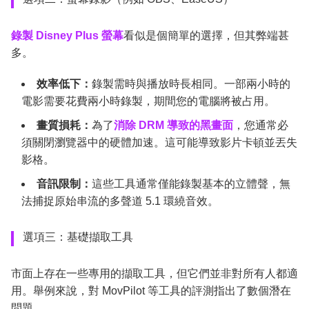
錄製 Disney Plus 螢幕
看似是個簡單的選擇，但其弊端甚
多。
效率低下：
錄製需時與播放時長相同。一部兩小時的
電影需要花費兩小時錄製，期間您的電腦將被占用。
畫質損耗：
為了
消除 DRM 導致的黑畫面
，您通常必
須關閉瀏覽器中的硬體加速。這可能導致影片卡頓並丟失
影格。
音訊限制：
這些工具通常僅能錄製基本的立體聲，無
法捕捉原始串流的多聲道 5.1 環繞音效。
選項三：基礎擷取工具
市面上存在一些專用的擷取工具，但它們並非對所有人都適
用。舉例來說，對 MovPilot 等工具的評測指出了數個潛在
問題。