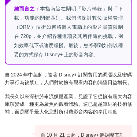
總而言之：
本指南旨在闡明「影片轉錄」與「下
解決方案概覽：評估您的選擇
載」功能的關鍵區別。我們將探討數位版權管理
（DRM）技術如何將個人電腦上的影片畫質限制
關於合法性與負責任使用的說明
在 720p，並介紹各種選項及其所伴隨的挑戰，例
如效率低下或速度緩慢。最後，您將學到如何以穩
迪士尼 Plus 下載工具全面比較
妥的方式保存 Disney+ 上的影音內容。
常見問題解答
自 2024 年中葉起，隨著 Disney+ 訂閱費用的調漲以及密碼
共享行為被禁止，人們對於擁有觀看內容的渴望日益增長。
結論
我長久以來深耕於串流媒體產業，見證了它從擁有龐大內容
庫演變成一種更為聚焦的觀看體驗。這已超越單純的技術修
補，而是關乎最大化您對所付費影音內容的享用程度。
自 10 月 21 日起，Disney+ 將調整其訂