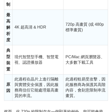
制
最
高
720p 高畫質 (或 480p
4K 超高清 & HDR
解
標準畫質)
析
度
典
型
現代智慧型手機、智慧電
PC/Mac 網頁瀏覽器、
視、認證播放器
大多數下載工具
裝
置
此過程在晶片上進行隔離
此過程較易受攻擊，因
原
與實體安全保護，因此服
此服務商為保護其高階
務商信任它能處理最高畫
內容，會刻意限制串流
因
質的串流。
畫質。
然而，此 720p 的限制存在一個顯著的例外。您可能會發