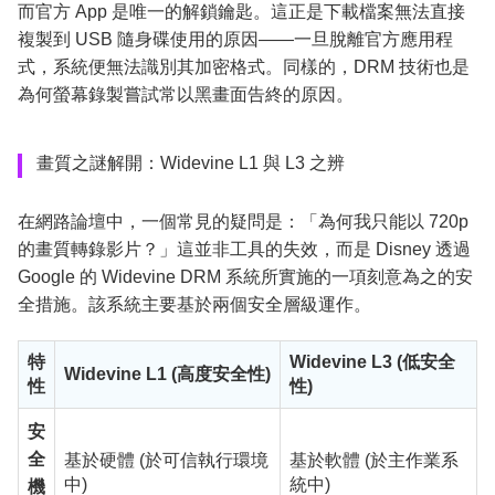
而官方 App 是唯一的解鎖鑰匙。這正是下載檔案無法直接
複製到 USB 隨身碟使用的原因——一旦脫離官方應用程
式，系統便無法識別其加密格式。同樣的，DRM 技術也是
為何螢幕錄製嘗試常以黑畫面告終的原因。
畫質之謎解開：Widevine L1 與 L3 之辨
在網路論壇中，一個常見的疑問是：「為何我只能以 720p
的畫質轉錄影片？」這並非工具的失效，而是 Disney 透過
Google 的 Widevine DRM 系統所實施的一項刻意為之的安
全措施。該系統主要基於兩個安全層級運作。
特
Widevine L3 (低安全
Widevine L1 (高度安全性)
性
性)
安
全
基於硬體 (於可信執行環境
基於軟體 (於主作業系
中)
統中)
機